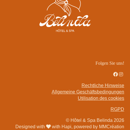
Réserver
73 Rue Boileau,
75016 Paris,
France
+33 1 85 09 01 04
Folgen Sie uns!
reception@belindahotel.com
Quartier
Rechtliche Hinweise
Angebote
Allgemeine Geschäftsbedingungen
Utilisation des cookies
Galerie
Kontakt & Anfahrt
RGPD
Privatisierung
© Hôtel & Spa Belinda 2026
Designed with
with Hapi, powered by MMCréation