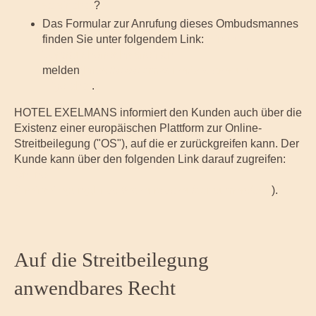
saisir.php)
?
Das Formular zur Anrufung dieses Ombudsmannes
finden Sie unter folgendem Link:
Einen
Verbraucherrechtsstreit an
melden
(https://www.cm2c.net/declarer-un-
litige.php)
.
HOTEL EXELMANS informiert den Kunden auch über die
Existenz einer europäischen Plattform zur Online-
Streitbeilegung ("OS"), auf die er zurückgreifen kann. Der
Kunde kann über den folgenden Link darauf zugreifen:
Online-
Streitbeilegung
(https://ec.europa.eu/consumers/odr/
).
Auf die Streitbeilegung
anwendbares Recht