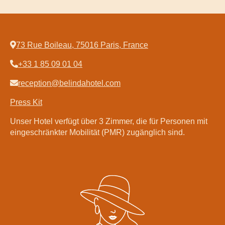
73 Rue Boileau, 75016 Paris, France
+33 1 85 09 01 04
Startseite
Zimmer
reception@belindahotel.com
Entspannungsbereich
Press Kit
Spa by Sothys™
Unser Hotel verfügt über 3 Zimmer, die für Personen mit
Restaurant Clodette
eingeschränkter Mobilität (PMR) zugänglich sind.
DE
Français
English
Deutsch
Español