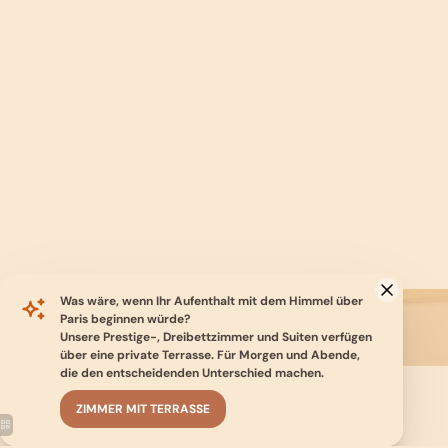
France
+33 1 85 09 01 04
reception@belindahotel.com
Quartier
Angebote
Galerie
Kontakt & Anfahrt
Privatisierung
73 Rue Boileau 75016 Pari
Buchen
+33 1 85 09 01 04
reception@belindahotel.c