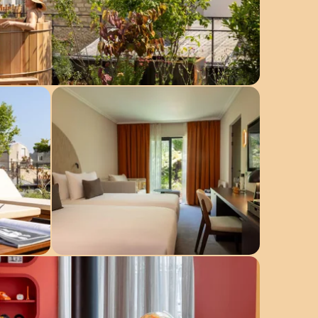
Restaurant Clodette
ES
Français
English
Deutsch
Español
Réserver
73 Rue Boileau,
75016 Paris,
France