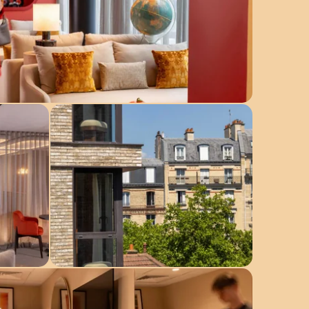
+33 1 85 09 01 04
reception@belindahotel.com
Barrio
Ofertas
Galería
Contacto y acceso
Privatización