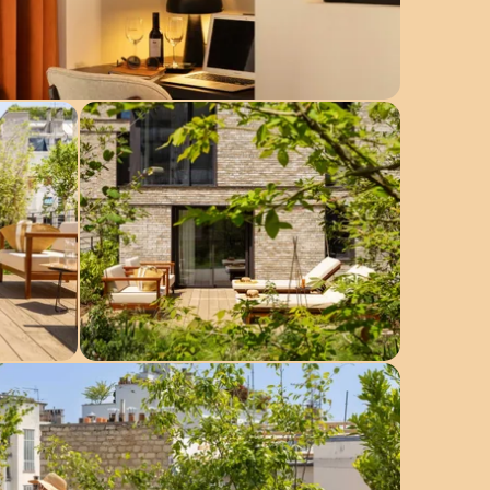
Inicio
Habitaciones
Espacio de relajación
Spa by Sothys™