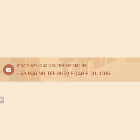
reception@belindahotel.com
Quartier
Offres
Galerie
Contact & accès
Privatisation
73 Rue Boileau 75016 Pari
Réserver
+33 1 85 09 01 04
reception@belindahotel.c