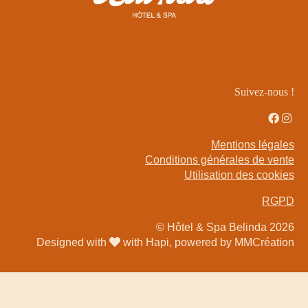
Espace Détente
Restaurant Clodette
FR
Français
Suivez-nous !
English
Deutsch
Español
Mentions légales
Conditions générales de vente
Réserver
Utilisation des cookies
RGPD
73 Rue Boileau,
75016 Paris,
© Hôtel & Spa Belinda 2026
France
Designed with
with Hapi, powered by MMCréation
+33 1 85 09 01 04